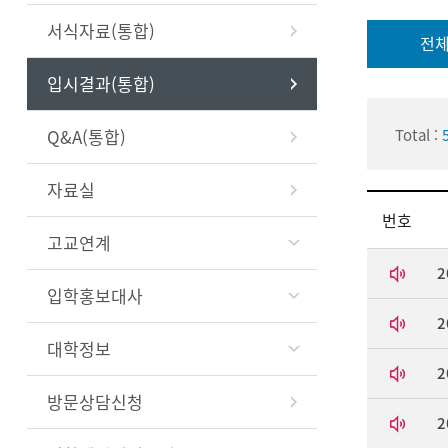
서식자료(통합)
전
입시결과(통합)
Q&A(통합)
Total :
자료실
번호
고교연계
입학홍보대사
2
대학정보
방문상담신청