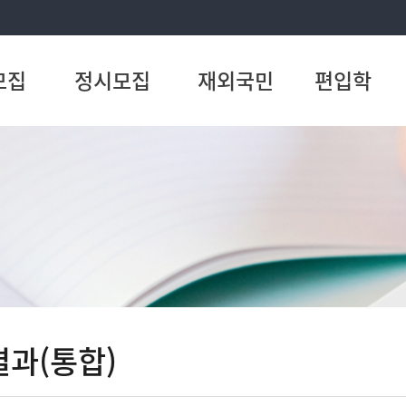
모집
정시모집
재외국민
편입학
과(통합)