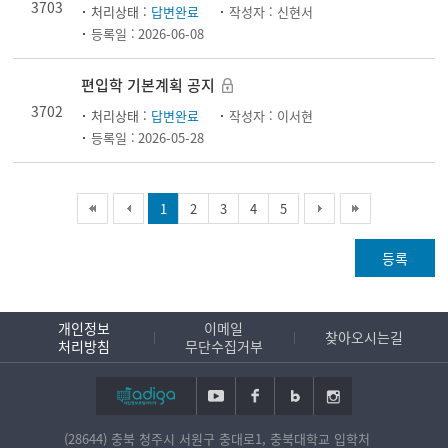
3703
처리상태 :
답변완료
작성자 :
신현서
등록일 :
2026-06-08
편입학 기본계획 공지
3702
처리상태 :
답변완료
작성자 :
이서현
등록일 :
2026-05-28
1
2
3
4
5
등록
개인정보
이메일
찾아오시는길
처리방침
무단수집거부
(28644) 충북 청주시 서원구 충대로1, 충북대학교 입학처