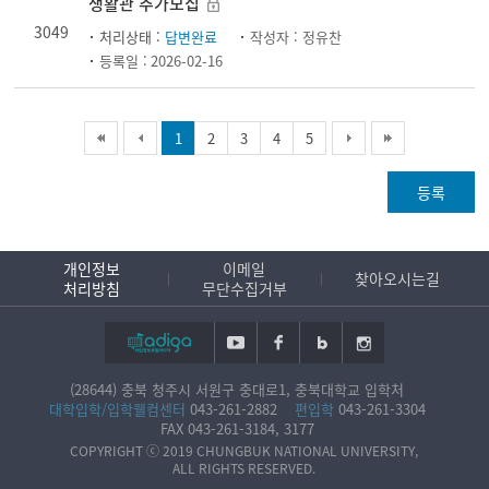
생활관 추가모집
3049
처리상태 :
답변완료
작성자 :
정유찬
등록일 :
2026-02-16
1
2
3
4
5
등록
개인정보
이메일
찾아오시는길
처리방침
무단수집거부
(28644) 충북 청주시 서원구 충대로1, 충북대학교 입학처
대학입학/입학웰컴센터
043-261-2882
편입학
043-261-3304
FAX
043-261-3184, 3177
COPYRIGHT ⓒ 2019 CHUNGBUK NATIONAL UNIVERSITY,
ALL RIGHTS RESERVED.