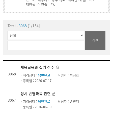
제한될 수 있습니다.
Total :
3068
[
1
/154]
검색
체육교육과 실기 점수
3068
처리상태 :
답변완료
작성자 :
박정호
등록일 :
2026-07-17
정시 반영과목 관련
3067
처리상태 :
답변완료
작성자 :
손민재
등록일 :
2026-06-10