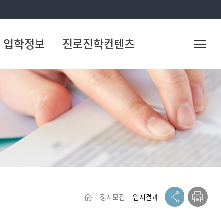
입학정보
진로진학컨텐츠
정시모집
입시결과