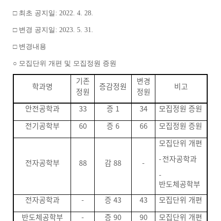
□
최초 공지일
: 2022. 4. 28.
□
변경 공지일
: 2023. 5. 31.
□
변경내용
○ 모집단위 개편 및 모집정원 증원
기존
변경
학과명
증감정원
비고
정원
정원
안전공학과
33
증
1
34
모집정원 증원
전기공학부
60
증
6
66
모집정원 증원
모집단위 개편
-
전자공학과
전자공학부
88
감
88
-
-
반도체공학부
전자공학과
-
증
43
43
모집단위 개편
반도체공학부
-
증
90
90
모집단위 개편