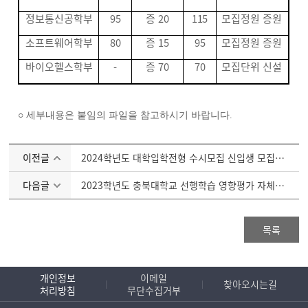
정보통신공학부
95
증
20
115
모집정원 증원
소프트웨어학부
80
증
15
95
모집정원 증원
바이오헬스학부
-
증
70
70
모집단위 신설
○
세부내용은 붙임의 파일을 참고하시기 바랍니다
.
이전글
2024학년도 대학입학전형 수시모집 신입생 모집요강 공고
다음글
2023학년도 충북대학교 선행학습 영향평가 자체평가보고서 공개
목록
개인정보
이메일
찾아오시는길
처리방침
무단수집거부