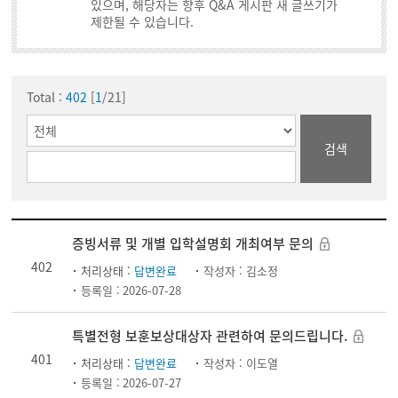
있으며, 해당자는 향후 Q&A 게시판 새 글쓰기가
제한될 수 있습니다.
Total :
402
[
1
/21]
검색
증빙서류 및 개별 입학설명회 개최여부 문의
402
처리상태 :
답변완료
작성자 :
김소정
등록일 :
2026-07-28
특별전형 보훈보상대상자 관련하여 문의드립니다.
401
처리상태 :
답변완료
작성자 :
이도열
등록일 :
2026-07-27